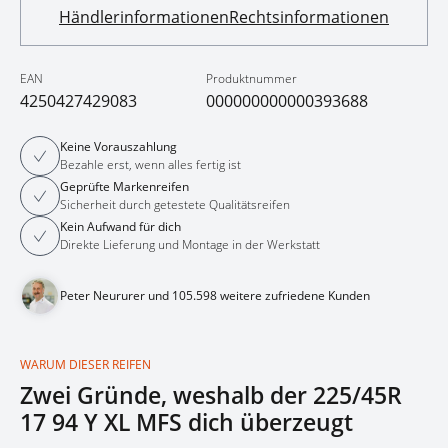
Händlerinformationen
Rechtsinformationen
EAN
Produktnummer
4250427429083
000000000000393688
Keine Vorauszahlung
Bezahle erst, wenn alles fertig ist
Geprüfte Markenreifen
Sicherheit durch getestete Qualitätsreifen
Kein Aufwand für dich
Direkte Lieferung und Montage in der Werkstatt
Peter Neururer und 105.598 weitere zufriedene Kunden
WARUM DIESER REIFEN
Zwei Gründe, weshalb der 225/45R
17 94 Y XL MFS dich überzeugt