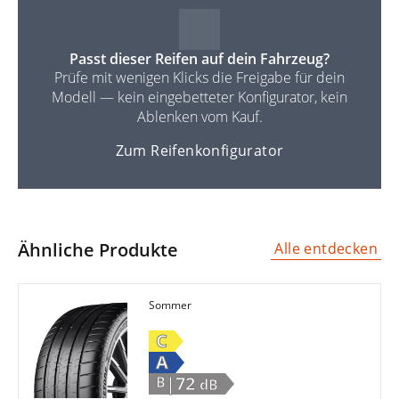
Passt dieser Reifen auf dein Fahrzeug?
Prüfe mit wenigen Klicks die Freigabe für dein
Modell — kein eingebetteter Konfigurator, kein
Ablenken vom Kauf.
Zum Reifenkonfigurator
Ähnliche Produkte
Alle entdecken
Sommer
C
A
|72
B
dB