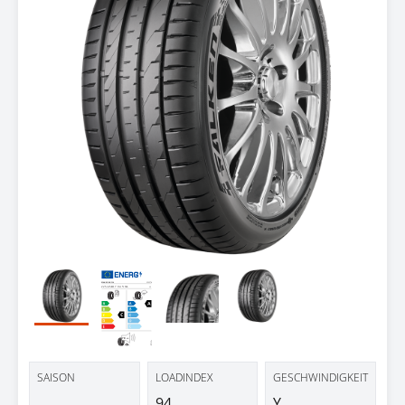
SAISON
LOADINDEX
GESCHWINDIGKEIT
94
Y