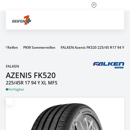
Über 700 Partnerwerkstätten
Artik
PKW Reifen
PKW Sommerreifen
FALKEN Azenis FK520 225/45 R17 94 Y
FALKEN
AZENIS FK520
225/45R 17 94 Y XL MFS
Verfügbar