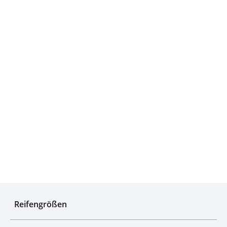
Experten für Reifen seit über 50 Jahren
Reifengrößen